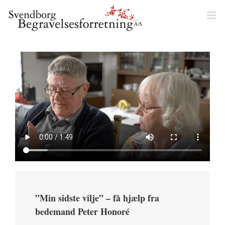
Skip
to
content
”Min sidste vilje” – få hjælp fra
bedemand Peter Honoré