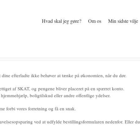
Hvad skal jeg gøre?
Om os
Min sidste vilje
at dine efterladte ikke behøver at tænke på økonomien, når du dør.
tiget af SKAT, og pengene bliver placeret på en spærret konto.
 hjemmehjælp, boligtilskud eller andre offentlige ydelser.
e forbi vores forretning og få en snak.
elsesopsparing ved at udfylde bestillingsformularen nedenfor. Eller du